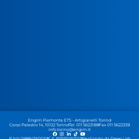
Engim Piemonte ETS - Artigianelli Torino
Corso Palestro 14, 10122 Torino
Tel. 011 5622188
Fax 011 5622335
info.torino@engim.it
P.IVA 09884760019
C.F. 97691050013
Realizzato da Deep Lab