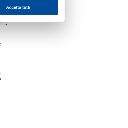
Accetta tutti
tica
e
e
à