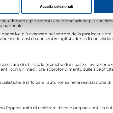
ITI O CONTATTACI
Accetta selezionati
un percorso formativo di carattere pratico pensato per
ria, offrendo agli studenti una preparazione più specialis
 e nazionale.
 operative più avanzate nel settore della pasticceria e si
laboratorio, così da consentire agli studenti di consolidar
trezzature di utilizzo, le tecniche di impasto, lievitazione 
imenti, con un maggiore approfondimento sulle specificit
ialistiche e rafforzare l’autonomia nella realizzazione di
nno l’opportunità di realizzare diverse preparazioni, tra cui: