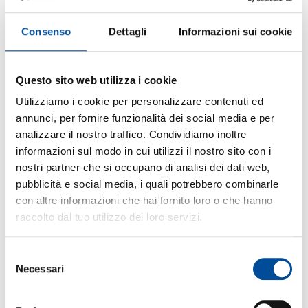
30 Giugno 2025
LEGGI L'ARTICOLO
Consenso
Dettagli
Informazioni sui cookie
Questo sito web utilizza i cookie
Utilizziamo i cookie per personalizzare contenuti ed
annunci, per fornire funzionalità dei social media e per
analizzare il nostro traffico. Condividiamo inoltre
informazioni sul modo in cui utilizzi il nostro sito con i
nostri partner che si occupano di analisi dei dati web,
pubblicità e social media, i quali potrebbero combinarle
con altre informazioni che hai fornito loro o che hanno
TECNICO ELETTRICO – Impianti elettrici
raccolto dal tuo utilizzo dei loro servizi.
civili/industriali
10 Febbraio 2025
Selezione
LEGGI L'ARTICOLO
Necessari
del
consenso