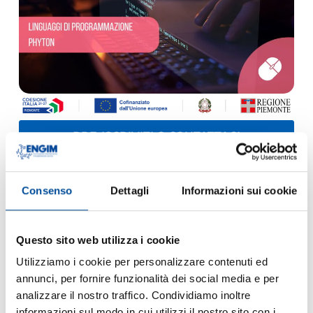
PRE-ISCRIVITI O CONTATTACI
FINALITÀ DEL CORSO
Il corso Linguaggi di Programmazione Python ha
l’obiettivo di
fornire agli studenti una solida
Consenso
Dettagli
Informazioni sui cookie
comprensione dei fondamenti del linguaggio
multipiattaforma e open source Python
e delle
sue applicazioni pratiche.
Questo sito web utilizza i cookie
All’interno del corso
gli studenti acquisiranno le
Utilizziamo i cookie per personalizzare contenuti ed
competenze per realizzare, mantenere e
annunci, per fornire funzionalità dei social media e per
aggiornare le applicazioni software in Python
.
Il corso presenterà argomenti fondamentali
analizzare il nostro traffico. Condividiamo inoltre
come tipi di dato e strutture di controllo,
informazioni sul modo in cui utilizzi il nostro sito con i