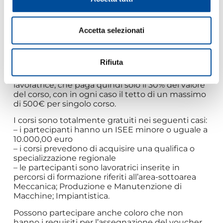
COSTO A CARICO DEL PARTECIPANTE: € 229,5
(COSTO COMPLESSIVO DEL CORSO: €765 | valore
del buono formazione da parte della Regione
Piemonte pari al 70%: €535,5).
Accetta selezionati
I corsi prevedono l’assegnazione di un buono
formazione da parte della Regione Piemonte pari
Rifiuta
di norma al 70% del costo del corso, mentre la
quota complementare è a carico del lavoratore o
lavoratrice, che paga quindi solo il 30% del valore
del corso, con in ogni caso il tetto di un massimo
di 500€ per singolo corso.
I corsi sono totalmente gratuiti nei seguenti casi:
– i partecipanti hanno un ISEE minore o uguale a
10.000,00 euro
– i corsi prevedono di acquisire una qualifica o
specializzazione regionale
– le partecipanti sono lavoratrici inserite in
percorsi di formazione riferiti all’area-sottoarea
Meccanica; Produzione e Manutenzione di
Macchine; Impiantistica.
Possono partecipare anche coloro che non
hanno i requisiti per l’assegnazione del voucher