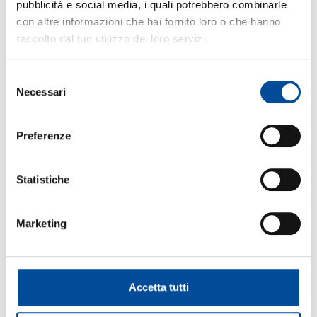
pubblicità e social media, i quali potrebbero combinarle
con altre informazioni che hai fornito loro o che hanno
raccolto dal tuo utilizzo dei loro servizi.
Selezione
Necessari
del
consenso
Dai nuova vita ai tuoi elettrodomestici: Workshop
Preferenze
pratico di riparazione sostenibile
12 Maggio 2026
Statistiche
LEGGI L'ARTICOLO
Marketing
Accetta tutti