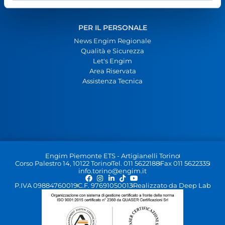
Carta dei Servizi
PER IL PERSONALE
News Engim Regionale
Qualità e Sicurezza
Let's Engim
Area Riservata
Assistenza Tecnica
Engim Piemonte ETS - Artigianelli Torino
Corso Palestro 14, 10122 Torino
Tel. 011 5622188
Fax 011 5622335
info.torino@engim.it
P.IVA 09884760019
C.F. 97691050013
Realizzato da Deep Lab