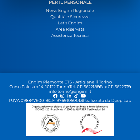
PER IL PERSONALE
News Engim Regionale
Qualità e Sicurezza
Let's Engim
Area Riservata
Assistenza Tecnica
Engim Piemonte ETS - Artigianelli Torino
Corso Palestro 14, 10122 Torino
Tel. 011 5622188
Fax 011 5622335
info.torino@engim.it
P.IVA 09884760019
C.F. 97691050013
Realizzato da Deep Lab