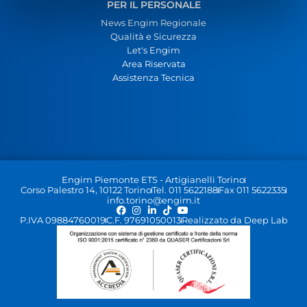
PER IL PERSONALE
News Engim Regionale
Qualità e Sicurezza
Let's Engim
Area Riservata
Assistenza Tecnica
Engim Piemonte ETS - Artigianelli Torino
Corso Palestro 14, 10122 Torino
Tel. 011 5622188
Fax 011 5622335
info.torino@engim.it
P.IVA 09884760019
C.F. 97691050013
Realizzato da Deep Lab