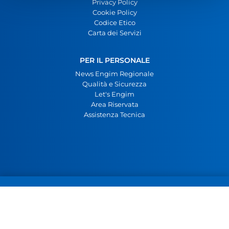
Privacy Policy
Cookie Policy
Codice Etico
Carta dei Servizi
PER IL PERSONALE
News Engim Regionale
Qualità e Sicurezza
Let's Engim
Area Riservata
Assistenza Tecnica
Engim Piemonte ETS - Artigianelli Torino
Corso Palestro 14, 10122 Torino
Tel. 011 5622188
Fax 011 5622335
info.torino@engim.it
P.IVA 09884760019
C.F. 97691050013
Realizzato da Deep Lab