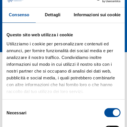
Consenso
Dettagli
Informazioni sui cookie
Questo sito web utilizza i cookie
Utilizziamo i cookie per personalizzare contenuti ed
annunci, per fornire funzionalità dei social media e per
analizzare il nostro traffico. Condividiamo inoltre
Lorem ipsum dolor sit amet consectetur
informazioni sul modo in cui utilizzi il nostro sito con i
adipiscing elit. Quisque faucibus ex sapien vitae
nostri partner che si occupano di analisi dei dati web,
pellentesque sem placerat. In id cursus mi
pretium tellus duis convallis. Tempus leo eu
pubblicità e social media, i quali potrebbero combinarle
aenean sed diam urna tempor. Pulvinar vivamus
con altre informazioni che hai fornito loro o che hanno
fringilla lacus nec metus bibendum egestas.
raccolto dal tuo utilizzo dei loro servizi.
Iaculis massa nisl malesuada lacinia integer nunc
posuere. Ut hendrerit semper vel class aptent
taciti sociosqu. Ad litora torquent per conubia
Selezione
nostra inceptos himenaeos.
Necessari
del
Lorem ipsum dolor sit amet consectetur
consenso
adipiscing elit. Quisque faucibus ex sapien vitae