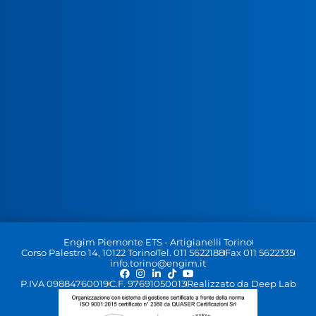
Engim Piemonte ETS - Artigianelli Torino
Corso Palestro 14, 10122 Torino
Tel. 011 5622188
Fax 011 5622335
info.torino@engim.it
P.IVA 09884760019
C.F. 97691050013
Realizzato da Deep Lab