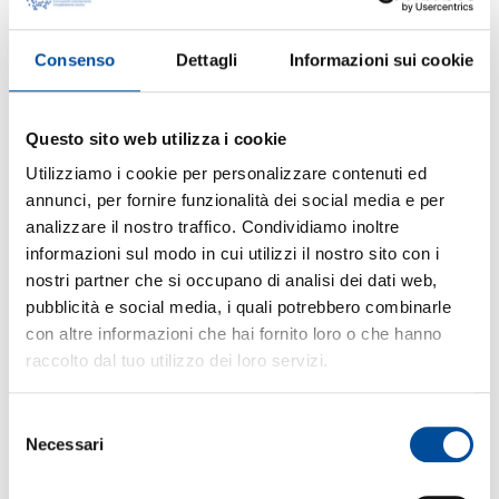
Tirocini all’Estero per Giovani Disoccupati in
Piemonte: Opportunità di Lavoro e Formazione
Consenso
Dettagli
Informazioni sui cookie
2025-2028
PRE-ISCRIVITI O CONTATTACI
Questo sito web utilizza i cookie
Scopri i Progetti di Mobilità Transnazionale
Utilizziamo i cookie per personalizzare contenuti ed
(PMT) per giovani disoccupati tra 18 e 35 anni
annunci, per fornire funzionalità dei social media e per
residenti in Piemonte: 4 mesi di tirocinio
analizzare il nostro traffico. Condividiamo inoltre
formativo in Irlanda, Spagna, Romania o
informazioni sul modo in cui utilizzi il nostro sito con i
Ungheria!
nostri partner che si occupano di analisi dei dati web,
Hai tra i 18 e i 35 anni, sei disoccupato/a e vivi in
pubblicità e social media, i quali potrebbero combinarle
Piemonte? I
Progetti di Mobilità
con altre informazioni che hai fornito loro o che hanno
Transnazionale (PMT) 2025-2028
della Regione
Piemonte sono l’opportunità ideale per acquisire
raccolto dal tuo utilizzo dei loro servizi.
competenze professionali, migliorare le lingue
straniere e boostare il tuo inserimento lavorativo
in un contesto internazionale.
Selezione
Necessari
del
ENGIM Piemonte seleziona candidati motivati
consenso
per
tirocini all’estero di 4 mesi
finanziati