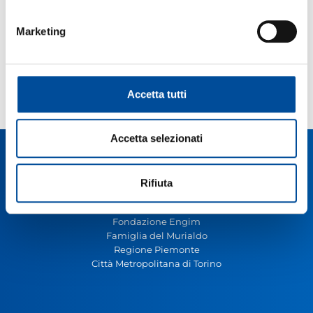
Marketing
Workshop “Impara a Riparare il Tuo Cellulare!” –
Quinta Edizione a settembre 2025
16 Settembre 2025
Accetta tutti
LEGGI L'ARTICOLO
Accetta selezionati
Rifiuta
LINK UTILI
Fondazione Engim
Famiglia del Murialdo
Regione Piemonte
Città Metropolitana di Torino