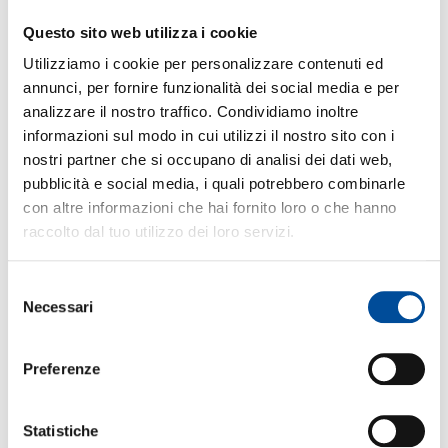
Questo sito web utilizza i cookie
Utilizziamo i cookie per personalizzare contenuti ed
annunci, per fornire funzionalità dei social media e per
analizzare il nostro traffico. Condividiamo inoltre
informazioni sul modo in cui utilizzi il nostro sito con i
nostri partner che si occupano di analisi dei dati web,
Tirocini all’Estero per Giovani Disoccupati in
pubblicità e social media, i quali potrebbero combinarle
Piemonte: Opportunità di Lavoro e Formazione
2025-2028
con altre informazioni che hai fornito loro o che hanno
21 Maggio 2026
raccolto dal tuo utilizzo dei loro servizi.
LEGGI L'ARTICOLO
Selezione
Necessari
del
consenso
Preferenze
Statistiche