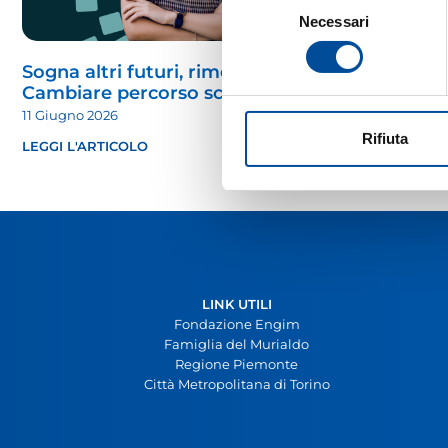
Selezione
Necessari
del
consenso
Sogna altri futuri, rimettiti in gioco. |
Cambiare percorso scolastico
11 Giugno 2026
Rifiuta
LEGGI L'ARTICOLO
LINK UTILI
Fondazione Engim
Famiglia del Murialdo
Regione Piemonte
Città Metropolitana di Torino